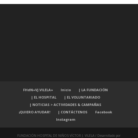
FHdN»VJ.VILELA»
Inicio
| LA FUNDACIÓN
| EL HOSPITAL
| EL VOLUNTARIADO
| NOTICIAS > ACTIVIDADES & CAMPAÑAS
¡QUIERO AYUDAR!
| CONTÁCTENOS
Facebook
Instagram
FUNDACIÓN HOSPITAL DE NIÑOS VÍCTOR J. VILELA / Desarrollado por